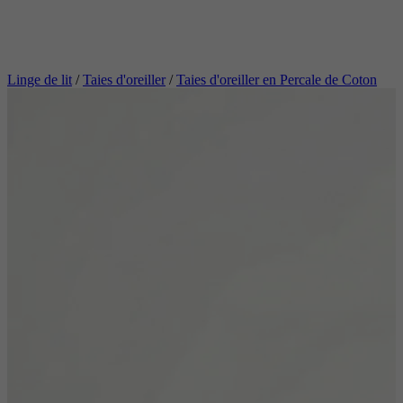
Linge de lit
/
Taies d'oreiller
/
Taies d'oreiller en Percale de Coton