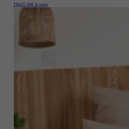
Dès
55,00€
la paire