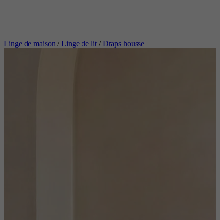
Linge de maison
/
Linge de lit
/
Draps housse