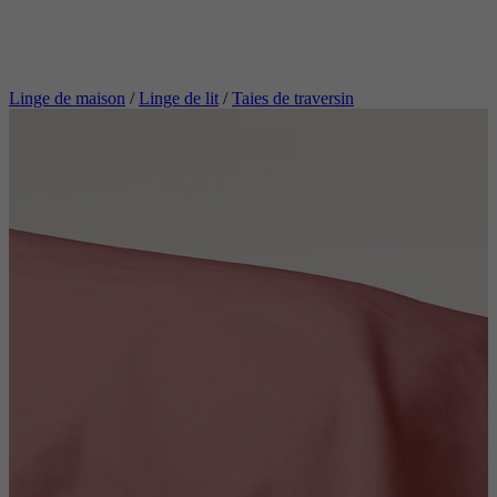
Linge de maison
/
Linge de lit
/
Taies de traversin