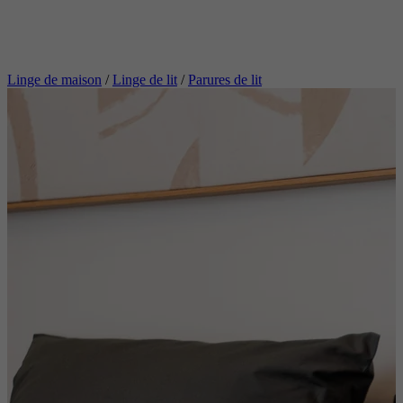
Linge de maison
/
Linge de lit
/
Parures de lit