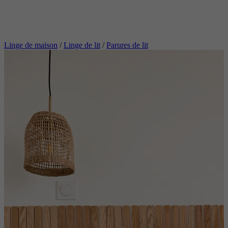
Linge de maison
/
Linge de lit
/
Parures de lit