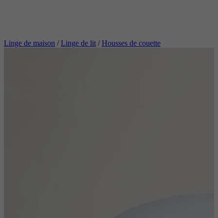
Linge de maison
/
Linge de lit
/
Housses de couette