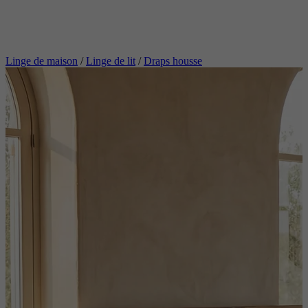
Linge de maison
/
Linge de lit
/
Draps housse